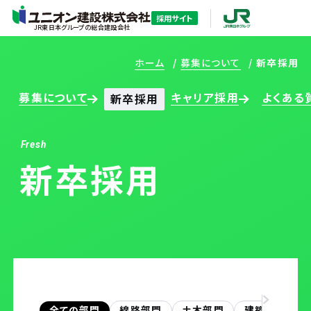
採用サイト
JR東日本グループの総合建設会社
ホーム
募集について
新卒採用
募集について
キャリア採用
よくある
新卒採用
Fresh
新卒採用
ホーム
ユニオン建設を知る
ユニオン建設を知るTOP
全ての部門
線路部門
土木部門
建築部門