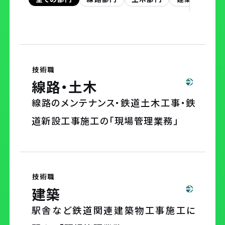
社長メッセージ
数字で知るユニオン建設
事業内容
技術職
線路・土木
先輩社員インタビュー
線路のメンテナンス・鉄道土木工事・鉄
道新設工事施工の「現場管理業務」
働く環境を知る
働く環境を知るTOP
技術職
クロストーク
建築
教育研修
駅舎など鉄道関連建築物工事施工に
研修制度