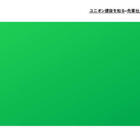
ユニオン建設を知る
先輩社
環境を知る
募集について
社長メッセージ
クロストーク
新卒
数字で知るユニオン建設
教育研修
キャ
事業内容
福利厚生
よく