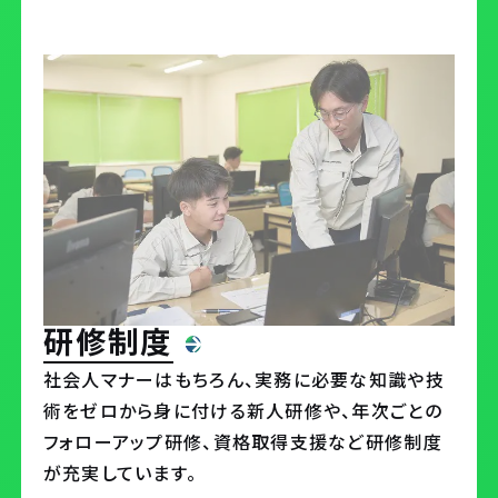
研修施設
福利厚生
募集について
募集についてTOP
新卒採用
キャリア採用
研修制度
よくある質問
社会人マナーはもちろん、実務に必要な知識や技
術をゼロから身に付ける新人研修や、年次ごとの
フォローアップ研修、資格取得支援など研修制度
コーポレートサイト
が充実しています。