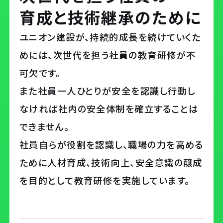
社長メッセージ
育成と
技術継承のために
数字で知るユニオン建設
ユニオン建設が、持続的成長を続けていくた
事業内容
めには、次世代を担う社員の教育研修が不
可欠です。
先輩社員インタビュー
また社員一人ひとりが安全を認識し行動し
なければ社内の安全体制を確立することは
できません。
働く環境を知る
社員自らが役割を認識し、職場の力を高める
働く環境を知るTOP
ために人材育成、技術向上、安全意識の醸成
クロストーク
を目的として教育研修を実施しています。
教育研修
研修制度