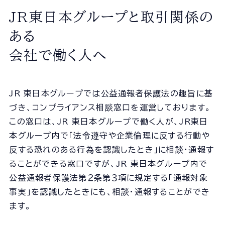
会社概要
JR東日本グループと取引関係の
組織図
ある
沿革
経営情報
会社で働く人へ
事業所一覧
協力会社一覧
JR 東日本グループでは公益通報者保護法の趣旨に基
づき、コンプライアンス相談窓口を運営しております。
事業内容
この窓口は、JR 東日本グループで働く人が、JR東日
本グループ内で｢法令遵守や企業倫理に反する行動や
事業内容TOP
反する恐れのある行為を認識したとき｣に相談･通報す
線路部門
ることができる窓口ですが、JR 東日本グループ内で
土木部門
公益通報者保護法第２条第３項に規定する｢通報対象
建築部門
事実｣を認識したときにも、相談･通報することができ
ます。
ユニオン建設の取り組み