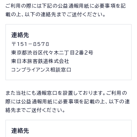
ご利用の際には下記の公益通報用紙に必要事項を記
ユニオン建設の取り組みTOP
載の上、以下の連絡先までご送付ください。
安全
サステナビリティ
連絡先
イノベーション
〒151－8578
働きがいのある会社づくり
東京都渋谷区代々木二丁目２番２号
東日本旅客鉄道株式会社
CMギャラリー
コンプライアンス相談窓口
ニュース
また当社にも通報窓口を設置しております。ご利用の
際には公益通報用紙に必要事項を記載の上、以下の連
絡先までご送付ください。
協力会社の皆さまへ
連絡先
コンプライアンス相談窓口