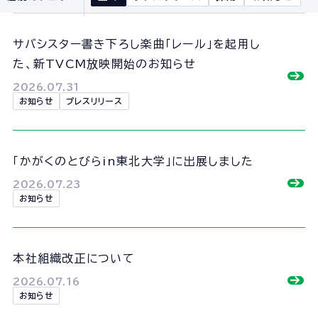
会社概要
組織図
サバシスター書き下ろし楽曲「レール」を起用し
沿革
た、新TVCM放映開始のお知らせ
経営情報
2026.07.31
事業所一覧
お知らせ
プレスリリース
協力会社一覧
「かがくのとびらin東北大学」に出展しました
事業内容
2026.07.23
事業内容TOP
お知らせ
線路部門
土木部門
本社組織改正について
建築部門
2026.07.16
お知らせ
ユニオン建設の取り組み