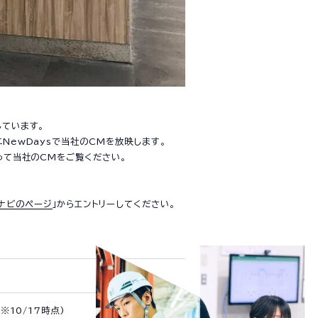
社づくり
しています。
ー
NewDaysで当社のCMを放映します。
って当社のCMをご覧ください。
ナビのページ
」からエントリーしてください。
さまへ
※10/17時点)