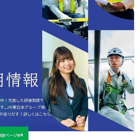
ecruit
用情報
中！充実した研修制度やチャレンジを後押し
ます。JR東日本グループ唯一の総合建設会社ユ
が走りだす！詳しくはこちらから！
特設ページ