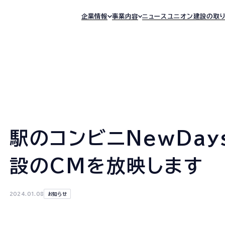
企業情報
事業内容
ニュース
ユニオン建設の取
企業情報TOP
事業内容TOP
ユニオン建設の取り組みTOP
沿革
働きがいの
企業理念
線路部門
安全
経営情報
ホーム
社長あいさつ
土木部門
サステナビリティ
事業所一覧
駅のコンビニNewDay
会社概要
建築部門
イノベーション
協力会社一覧
企業情報
設のCMを放映します
組織図
企業理念
社長あいさつ
2024.01.08
お知らせ
会社概要