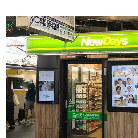
組織図
沿革
経営情報
事業所一覧
協力会社一覧
事業内容
線路部門
土木部門
建築部門
ユニオン建設