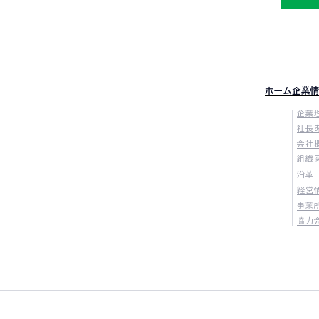
ホーム
企業
企業
社長
会社
組織
沿革
経営
事業
協力