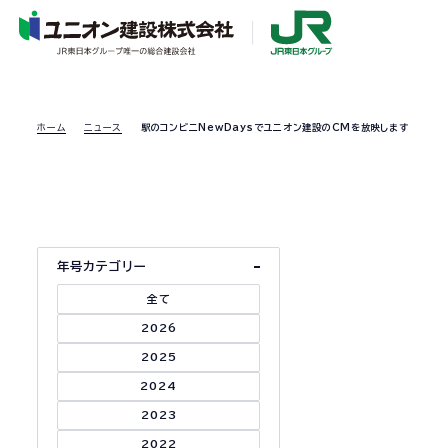
企業情報
事業内容
ユニオン建設の取り組み
ホーム
ニュース
駅のコンビニNewDaysでユニオン建設のCMを放映します
年号カテゴリー
全て
2026
2025
2024
2023
2022