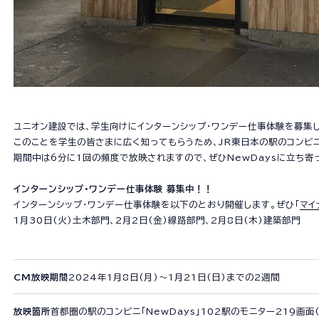
安全
サステナビリティ
イノベーション
働きがいのある会
ユニオン建設では、学生向けにインターンシップ・ワンデー仕事体験を募集
CMギャラリ
このことを学生の皆さまに広く知ってもらうため、JR東日本の駅のコンビニ
期間中は6分に1回の頻度で放映されますので、ぜひNewDaysに立ち寄
インターンシップ・ワンデー仕事体験 募集中！！
ニュース
インターンシップ・ワンデー仕事体験を以下のとおり開催します。ぜひ「
マイ
1月30日(火)土木部門、2月2日(金)線路部門、2月8日(木)建築部門
協力会社の皆
CM放映期間
2024年1月8日(月)～1月21日(日)までの2週間
放映箇所
首都圏の駅のコンビニ「NewDays」102駅のモニター219画面(