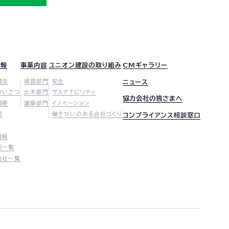
情報
事業内容
ユニオン建設の取り組み
CMギャラリー
理念
線路部門
安全
ニュース
あいさつ
土木部門
サステナビリティ
協力会社の皆さまへ
概要
建築部門
イノベーション
図
働きがいのある会社づくり
コンプライアンス相談窓口
情報
所一覧
会社一覧