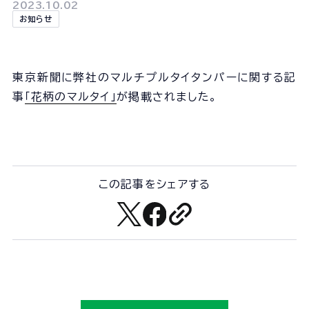
会社概要
2023.10.02
お知らせ
組織図
沿革
経営情報
東京新聞に弊社のマルチプルタイタンパーに関する記
事業所一覧
事
「花柄のマルタイ」
が掲載されました。
協力会社一覧
事業内容
この記事をシェアする
事業内容TOP
線路部門
土木部門
建築部門
ユニオン建設の取り組み