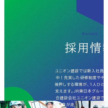
個人情報の取扱いに関する基本方針
サイトマップ
Recruit
採用情
© 2025 UnionConstruction Co.,Ltd.
ユニオン建設では新入社員
中！充実した研修制度やチャ
後押しする環境が、1人ひと
支えます。JR東日本グルー
合建設会社ユニオン建設で、
能性が走りだす！詳しくは