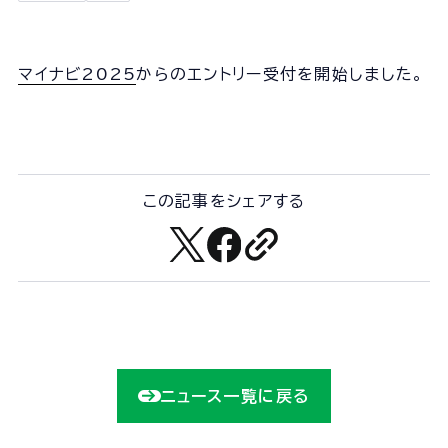
会社概要
組織図
沿革
マイナビ2025
からのエントリー受付を開始しました。
経営情報
事業所一覧
協力会社一覧
この記事をシェアする
事業内容
事業内容TOP
線路部門
土木部門
建築部門
ニュース一覧に戻る
ユニオン建設の取り組み