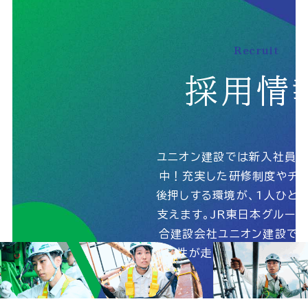
Recruit
個人情報の取扱いに関する基本方針
採用情
サイトマップ
© 2025 UnionConstruction Co.,Ltd.
ユニオン建設では新入社員
中！充実した研修制度やチャ
後押しする環境が、1人ひと
支えます。JR東日本グルー
合建設会社ユニオン建設で、
能性が走りだす！詳しくは
ら！