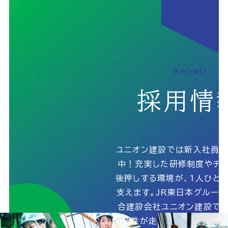
個人情報の取扱いに関する基本方針
サイトマップ
Recruit
採用情
© 2025 UnionConstruction Co.,Ltd.
ユニオン建設では新入社員
中！充実した研修制度やチャ
後押しする環境が、1人ひと
支えます。JR東日本グルー
合建設会社ユニオン建設で、
能性が走りだす！詳しくは