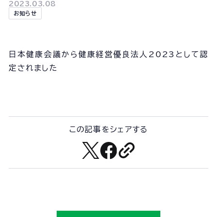
会社概要
2023.03.08
お知らせ
組織図
沿革
経営情報
日本健康会議から健康経営優良法人2023として認
事業所一覧
定されました
協力会社一覧
事業内容
この記事をシェアする
事業内容TOP
線路部門
土木部門
建築部門
ユニオン建設の取り組み