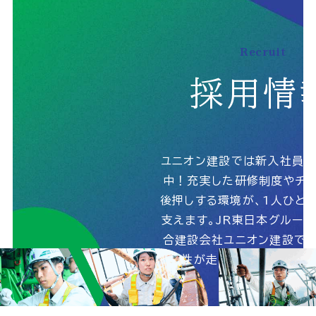
Recruit
個人情報の取扱いに関する基本方針
採用情
サイトマップ
© 2025 UnionConstruction Co.,Ltd.
ユニオン建設では新入社員
中！充実した研修制度やチャ
後押しする環境が、1人ひと
支えます。JR東日本グルー
合建設会社ユニオン建設で、
能性が走りだす！詳しくは
ら！