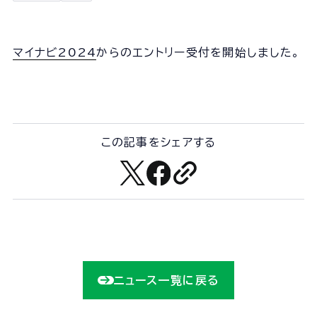
会社概要
組織図
沿革
マイナビ2024
からのエントリー受付を開始しました。
経営情報
事業所一覧
協力会社一覧
この記事をシェアする
事業内容
事業内容TOP
線路部門
土木部門
建築部門
ニュース一覧に戻る
ユニオン建設の取り組み