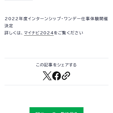
会社概要
組織図
沿革
2022年度インターンシップ・ワンデー仕事体験開催
決定
経営情報
詳しくは、
マイナビ2024
をご覧ください
事業所一覧
協力会社一覧
事業内容
この記事をシェアする
事業内容TOP
線路部門
土木部門
建築部門
ユニオン建設の取り組み