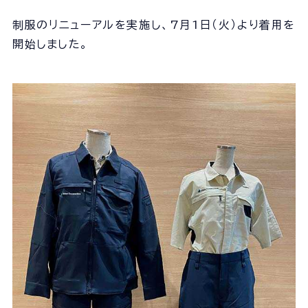
会社概要
制服のリニューアルを実施し、7月1日（火）より着用を
組織図
開始しました。
沿革
経営情報
事業所一覧
協力会社一覧
事業内容
事業内容TOP
線路部門
土木部門
建築部門
ユニオン建設の取り組み