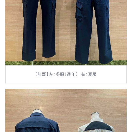
ユニオン建設の取り組みTOP
安全
サステナビリティ
イノベーション
働きがいのある会社づくり
CMギャラリー
【前面】左：冬服（通年） 右：夏服
ニュース
協力会社の皆さまへ
コンプライアンス相談窓口