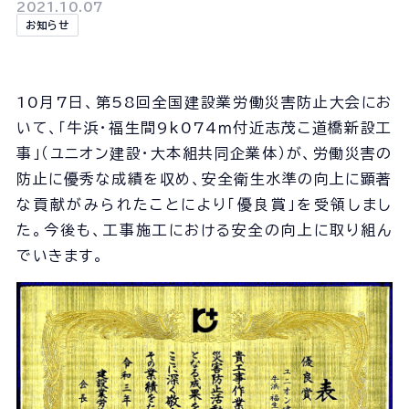
会社概要
2021.10.07
お知らせ
組織図
沿革
経営情報
10月7日、第58回全国建設業労働災害防止大会にお
事業所一覧
いて、「牛浜・福生間9k074ｍ付近志茂こ道橋新設工
協力会社一覧
事」（ユニオン建設・大本組共同企業体）が、労働災害の
防止に優秀な成績を収め、安全衛生水準の向上に顕著
な貢献がみられたことにより「優良賞」を受領しまし
事業内容
た。今後も、工事施工における安全の向上に取り組ん
事業内容TOP
でいきます。
線路部門
土木部門
建築部門
ユニオン建設の取り組み