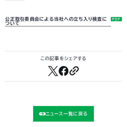
会社概要
組織図
公正取引委員会による当社への立ち入り検査に
PDF
沿革
ついて
経営情報
事業所一覧
協力会社一覧
この記事をシェアする
事業内容
事業内容TOP
線路部門
土木部門
建築部門
ニュース一覧に戻る
ユニオン建設の取り組み