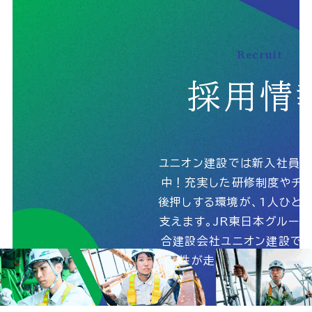
Recruit
個人情報の取扱いに関する基本方針
採用情
サイトマップ
© 2025 UnionConstruction Co.,Ltd.
ユニオン建設では新入社員
中！充実した研修制度やチャ
後押しする環境が、1人ひと
支えます。JR東日本グルー
合建設会社ユニオン建設で、
能性が走りだす！詳しくは
ら！